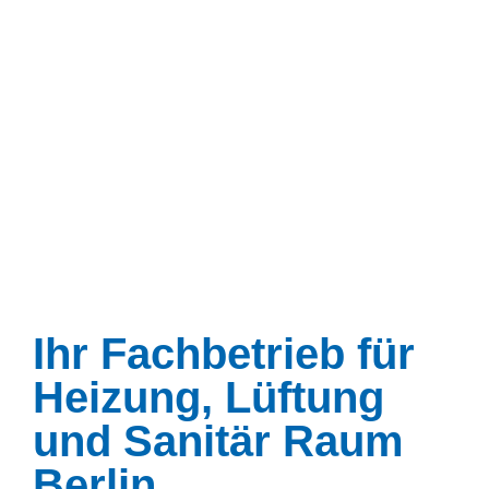
Moderner
Ihr Fachbetrieb für
Heizungsbau
Heizung, Lüftung
-
und Sanitär Raum
Berlin
energieeffiziente und