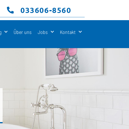
033606-8560
g
Über uns
Jobs
Kontakt